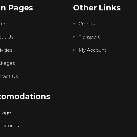
in Pages
Other Links
me
Credits
ut Us
Transport
vities
My Account
ckages
tact Us
comodations
ttage
mitories