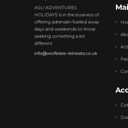
Ma
ASLI ADVENTURES
HOLIDAYS is in the business of
offering adrenalin-fuelled away
Ho
days and weekends to those
Abo
seeking something a bit
different.
Acti
info@wolfelee-retreats.co.uk
Pa
Con
Ac
Co
Dor